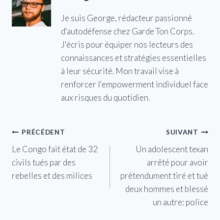
Je suis George, rédacteur passionné
d'autodéfense chez Garde Ton Corps.
J'écris pour équiper nos lecteurs des
connaissances et stratégies essentielles
à leur sécurité. Mon travail vise à
renforcer l'empowerment individuel face
aux risques du quotidien.
Navigation
PRÉCÉDENT
SUIVANT
Le Congo fait état de 32
Un adolescent texan
de
civils tués par des
arrêté pour avoir
l’article
rebelles et des milices
prétendument tiré et tué
deux hommes et blessé
un autre: police