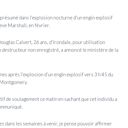
présumé dans l'explosion nocturne d'un engin explosif
eve Marshall, en février.
uglas Calvert, 26 ans, d'Irondale, pour utilisation
n destructeur non enregistré, a annoncé le ministère de la
es après l'explosion d'un engin explosif vers 3 h 45 du
à Montgomery.
if de soulagement ce matin en sachant que cet individu a
 communiqué.
s dans les semaines à venir, je pense pouvoir affirmer