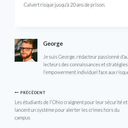
Calvert risque jusqu'à 20 ans de prison.
George
Je suis George, rédacteur passionné d'a
lecteurs des connaissances et stratégies 
l'empowerment individuel face aux risqu
Navigation
PRÉCÉDENT
Les étudiants de l'Ohio craignent pour leur sécurité et
de
lancent un système pour alerter les crimes hors du
l’article
campus