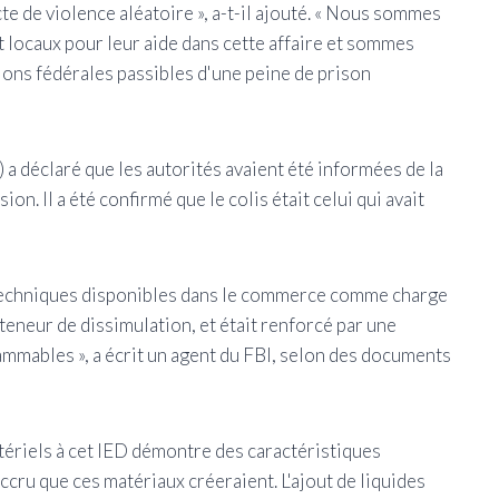
cte de violence aléatoire », a-t-il ajouté. « Nous sommes
 locaux pour leur aide dans cette affaire et sommes
ions fédérales passibles d'une peine de prison
) a déclaré que les autorités avaient été informées de la
ion. Il a été confirmé que le colis était celui qui avait
yrotechniques disponibles dans le commerce comme charge
eneur de dissimulation, et était renforcé par une
ammables », a écrit un agent du FBI, selon des documents
matériels à cet IED démontre des caractéristiques
ccru que ces matériaux créeraient. L'ajout de liquides