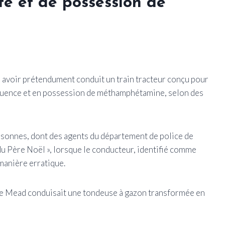
té et de possession de
avoir prétendument conduit un train tracteur conçu pour
influence et en possession de méthamphétamine, selon des
sonnes, dont des agents du département de police de
 du Père Noël », lorsque le conducteur, identifié comme
manière erratique.
ue Mead conduisait une tondeuse à gazon transformée en