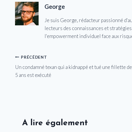
George
Je suis George, rédacteur passionné d'a
lecteurs des connaissances et stratégies 
l'empowerment individuel face aux risqu
Navigation
PRÉCÉDENT
Un condamné texan qui a kidnappé et tué une fillette de
de
5 ans est exécuté
l’article
A lire également