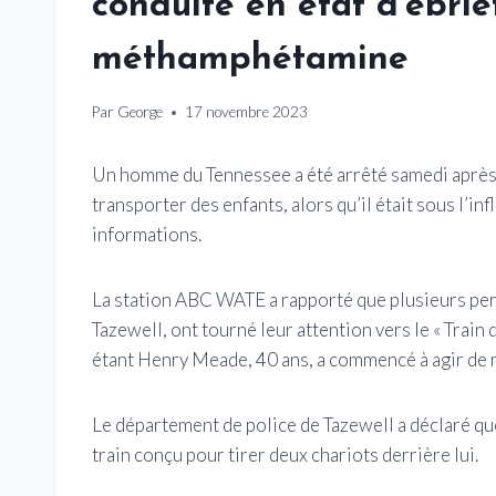
conduite en état d’ébrié
méthamphétamine
Par
George
17 novembre 2023
Un homme du Tennessee a été arrêté samedi après 
transporter des enfants, alors qu’il était sous l’
informations.
La station ABC WATE a rapporté que plusieurs per
Tazewell, ont tourné leur attention vers le « Train
étant Henry Meade, 40 ans, a commencé à agir de 
Le département de police de Tazewell a déclaré q
train conçu pour tirer deux chariots derrière lui.