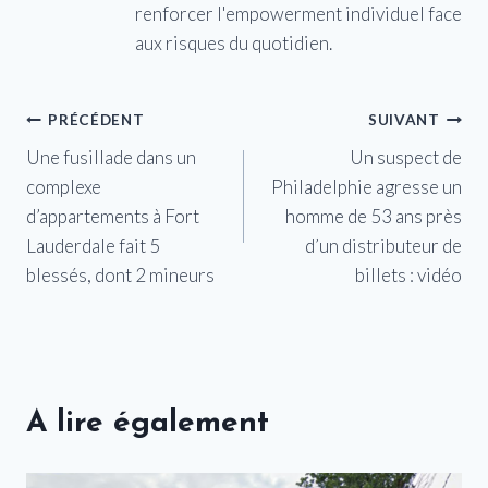
renforcer l'empowerment individuel face
aux risques du quotidien.
Navigation
PRÉCÉDENT
SUIVANT
Une fusillade dans un
Un suspect de
de
complexe
Philadelphie agresse un
l’article
d’appartements à Fort
homme de 53 ans près
Lauderdale fait 5
d’un distributeur de
blessés, dont 2 mineurs
billets : vidéo
A lire également