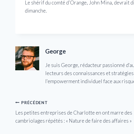
Le shérif du comté d’Orange, John Mina, devrait di
dimanche.
George
Je suis George, rédacteur passionné d'a
lecteurs des connaissances et stratégies 
l'empowerment individuel face aux risqu
Navigation
PRÉCÉDENT
Les petites entreprises de Charlotte en ont marre des
de
cambriolages répétés : « Nature de faire des affaires »
l’article