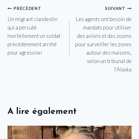
Navigation
PRÉCÉDENT
SUIVANT
Un migrant clandestin
Les agents ont besoin de
de
qui a percuté
mandats pour utiliser
l’article
mortellement un soldat
des avions et des zooms
précédemment arrêté
pour surveiller les zones
pour agression
autour des maisons,
selon un tribunal de
l'Alaska
A lire également