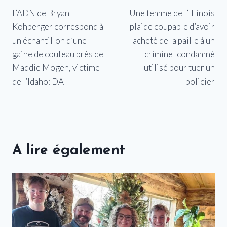
L’ADN de Bryan
Une femme de l’Illinois
de
Kohberger correspond à
plaide coupable d’avoir
l’article
un échantillon d’une
acheté de la paille à un
gaine de couteau près de
criminel condamné
Maddie Mogen, victime
utilisé pour tuer un
de l’Idaho: DA
policier
A lire également