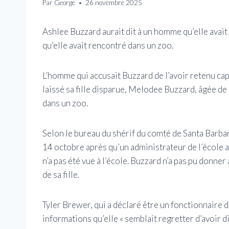
Par
George
26 novembre 2025
Ashlee Buzzard aurait dit à un homme qu’elle avait 
qu’elle avait rencontré dans un zoo.
L’homme qui accusait Buzzard de l’avoir retenu cap
laissé sa fille disparue, Melodee Buzzard, âgée de 
dans un zoo.
Selon le bureau du shérif du comté de Santa Barbar
14 octobre après qu’un administrateur de l’école a
n’a pas été vue à l’école. Buzzard n’a pas pu donne
de sa fille.
Tyler Brewer, qui a déclaré être un fonctionnaire du
informations qu’elle « semblait regretter d’avoir di