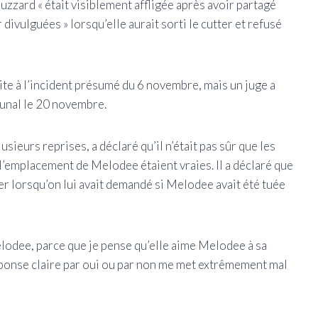
Buzzard « était visiblement affligée après avoir partagé
divulguées » lorsqu’elle aurait sorti le cutter et refusé
ite à l’incident présumé du 6 novembre, mais un juge a
bunal le 20 novembre.
sieurs reprises, a déclaré qu’il n’était pas sûr que les
l’emplacement de Melodee étaient vraies. Il a déclaré que
r lorsqu’on lui avait demandé si Melodee avait été tuée
Melodee, parce que je pense qu’elle aime Melodee à sa
réponse claire par oui ou par non me met extrêmement mal