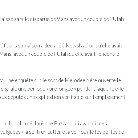
laissé sa fille disparue de 9 ans avec un couple de l’Utah
tif dans sa maison a déclaré à NewsNation qu’elle avait
9 ans, avec un couple de l’Utah qu’elle avait rencontré
a, une enquête sur le sort de Melodee a été ouverte le
 signalé une période « prolongée » pendant laquelle elle
r aux députés une explication vérifiable sur l’emplacement
 tribunal, a déclaré que Buzzard lui avait dit des
vulguées », a sorti un cutter et a verrouillé les portes de