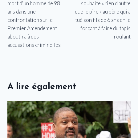
mort d'un homme de 98
souhaite « rien d'autre
l’article
ans dans une
que le pire » au père qui a
confrontation sur le
tué son fils de 6 ans en le
Premier Amendement
forçant à faire du tapis
aboutira à des
roulant
accusations criminelles
A lire également