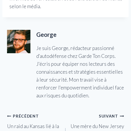
selon le média.
George
Je suis George, rédacteur passionné
d'autodéfense chez Garde Ton Corps.
J'écris pour équiper nos lecteurs des
connaissances et stratégies essentielles
à leur sécurité. Mon travail vise à
renforcer l'empowerment individuel face
aux risques du quotidien.
Navigation
PRÉCÉDENT
SUIVANT
Un raid au Kansas lié à la
Une mère du New Jersey
de