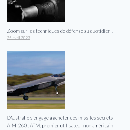
Zoom sur les techniques de défense au quotidien !
25 avril 2023
L’Australie s’engage à acheter des missiles secrets
AIM-260 JATM, premier utilisateur non américain