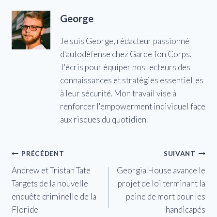
George
Je suis George, rédacteur passionné
d'autodéfense chez Garde Ton Corps.
J'écris pour équiper nos lecteurs des
connaissances et stratégies essentielles
à leur sécurité. Mon travail vise à
renforcer l'empowerment individuel face
aux risques du quotidien.
Navigation
PRÉCÉDENT
SUIVANT
Andrew et Tristan Tate
Georgia House avance le
de
Targets de la nouvelle
projet de loi terminant la
l’article
enquête criminelle de la
peine de mort pour les
Floride
handicapés