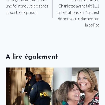
de
une foi renouvelée après
Charlotte ayant fait 111
l’article
sa sortie de prison
arrestations en 2 ans est
de nouveau relâchée par
la police
A lire également