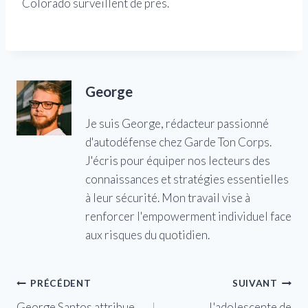
Colorado surveillent de près.
George
Je suis George, rédacteur passionné
d'autodéfense chez Garde Ton Corps.
J'écris pour équiper nos lecteurs des
connaissances et stratégies essentielles
à leur sécurité. Mon travail vise à
renforcer l'empowerment individuel face
aux risques du quotidien.
Navigation
PRÉCÉDENT
SUIVANT
George Santos attribue
L'adolescente de