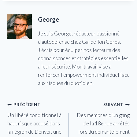
George
Je suis George, rédacteur passionné
d'autodéfense chez Garde Ton Corps.
J'écris pour équiper nos lecteurs des
connaissances et stratégies essentielles
à leur sécurité. Mon travail vise à
renforcer l'empowerment individuel face
aux risques du quotidien.
Navigation
PRÉCÉDENT
SUIVANT
Un libéré conditionnel à
Des membres d’un gang
de
haut risque accusé dans
de la 18e rue arrêtés
l’article
la région de Denver, une
lors du démantèlement