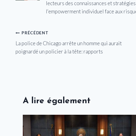
lecteurs des connaissances et stratégies 
l'empowerment individuel face aux risqu
Navigation
PRÉCÉDENT
La police de Chicago arrête un homme qui aurait
de
poignardé un policier à la tête: rapports
l’article
A lire également