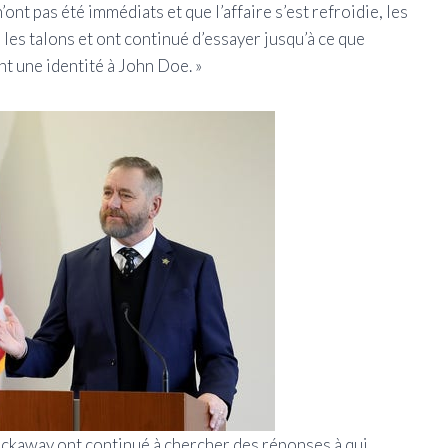
ont pas été immédiats et que l’affaire s’est refroidie, les
les talons et ont continué d’essayer jusqu’à ce que
t une identité à John Doe. »
ickaway ont continué à chercher des réponses à qui