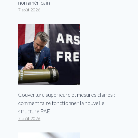
non américain
7 août 2026
Les procureurs rejettent la
proposition de Bryan Kohberger
de supprimer la peine de mort
Par
George
15 octobre 2024
Couverture supérieure et mesures claires :
comment faire fonctionner la nouvelle
structure PAE
7 août 2026