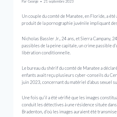
Par
George
21 septembre 2023
Un couple du comté de Manatee, en Floride, a été
produit de la pornographie juvénile impliquant des
Nicholas Bassler Jr., 24 ans, et Sierra Campany, 2
passibles de la peine capitale, un crime passible d’
libération conditionnelle.
Le bureau du shérif du comté de Manatee a déclaré
enfants avait reçu plusieurs cyber-conseils du Cent
juin 2023, concernant du matériel d’abus sexuel s
Une fois qu’il a été vérifié que les images constitu
conduit les détectives à une résidence située dan
Bradenton, d’où les images auraient été transmise