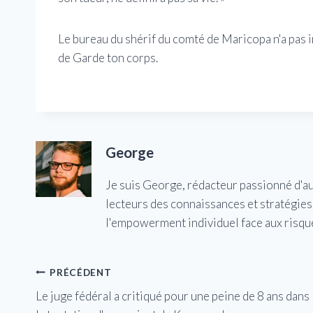
Le bureau du shérif du comté de Maricopa n'a pa
de Garde ton corps.
George
Je suis George, rédacteur passionné d'a
lecteurs des connaissances et stratégies 
l'empowerment individuel face aux risqu
Navigation
PRÉCÉDENT
Le juge fédéral a critiqué pour une peine de 8 ans dans
de