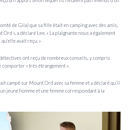
eçu un rapport selon lequel ils n'étaient pas revenus d'un
comté de Gila) que sa fille était en camping avec des amis,
 Ord », a déclaré Lee. « La plaignante nous a également
qu'elle avait reçu. »
 détectives ont reçu de nombreux conseils, y compris
e comporter « très étrangement ».
vait campé sur Mount Ord avec sa femme et a déclaré qu'il
ré un jeune homme et une femme correspondant à la