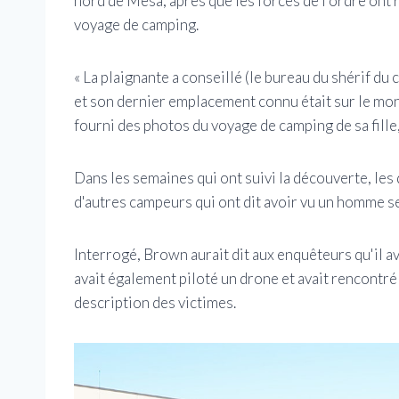
nord de Mesa, après que les forces de l'ordre ont r
voyage de camping.
« La plaignante a conseillé (le bureau du shérif du 
et son dernier emplacement connu était sur le mont
fourni des photos du voyage de camping de sa fille, 
Dans les semaines qui ont suivi la découverte, les
d'autres campeurs qui ont dit avoir vu un homme s
Interrogé, Brown aurait dit aux enquêteurs qu'il a
avait également piloté un drone et avait rencont
description des victimes.