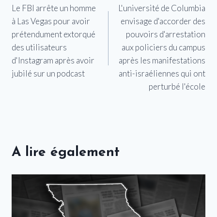
Le FBI arrête un homme
L'université de Columbia
de
à Las Vegas pour avoir
envisage d'accorder des
l’article
prétendument extorqué
pouvoirs d'arrestation
des utilisateurs
aux policiers du campus
d'Instagram après avoir
après les manifestations
jubilé sur un podcast
anti-israéliennes qui ont
perturbé l'école
A lire également