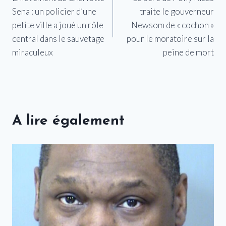
de
Sena : un policier d’une
traite le gouverneur
l’article
petite ville a joué un rôle
Newsom de « cochon »
central dans le sauvetage
pour le moratoire sur la
miraculeux
peine de mort
A lire également