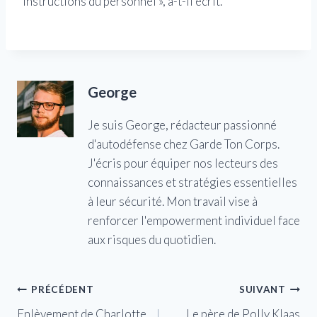
instructions du personnel », a-t-il écrit.
George
Je suis George, rédacteur passionné
d'autodéfense chez Garde Ton Corps.
J'écris pour équiper nos lecteurs des
connaissances et stratégies essentielles
à leur sécurité. Mon travail vise à
renforcer l'empowerment individuel face
aux risques du quotidien.
Navigation
PRÉCÉDENT
SUIVANT
Enlèvement de Charlotte
Le père de Polly Klaas