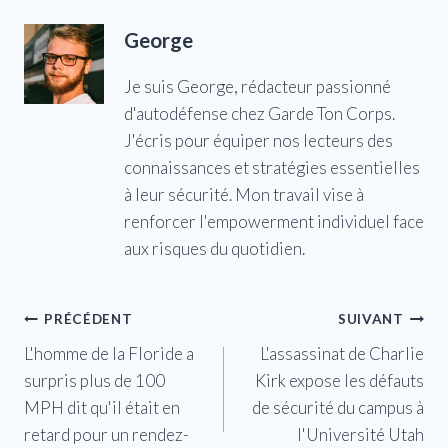
George
Je suis George, rédacteur passionné
d'autodéfense chez Garde Ton Corps.
J'écris pour équiper nos lecteurs des
connaissances et stratégies essentielles
à leur sécurité. Mon travail vise à
renforcer l'empowerment individuel face
aux risques du quotidien.
Navigation
PRÉCÉDENT
SUIVANT
L'homme de la Floride a
L'assassinat de Charlie
de
surpris plus de 100
Kirk expose les défauts
l’article
MPH dit qu'il était en
de sécurité du campus à
retard pour un rendez-
l'Université Utah