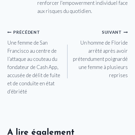
renforcer l'empowerment individuel face
aux risques du quotidien.
Navigation
PRÉCÉDENT
SUIVANT
Une femme de San
Un homme de Floride
de
Francisco au centre de
arrêté après avoir
l’article
l’attaque au couteau du
prétendument poignardé
fondateur de Cash App,
une femme à plusieurs
accusée de délit de fuite
reprises
et de conduite en état
d’ébriété
A lire également