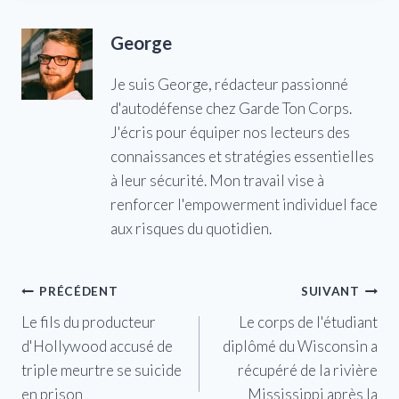
George
Je suis George, rédacteur passionné
d'autodéfense chez Garde Ton Corps.
J'écris pour équiper nos lecteurs des
connaissances et stratégies essentielles
à leur sécurité. Mon travail vise à
renforcer l'empowerment individuel face
aux risques du quotidien.
Navigation
PRÉCÉDENT
SUIVANT
Le fils du producteur
Le corps de l'étudiant
de
d'Hollywood accusé de
diplômé du Wisconsin a
l’article
triple meurtre se suicide
récupéré de la rivière
en prison
Mississippi après la