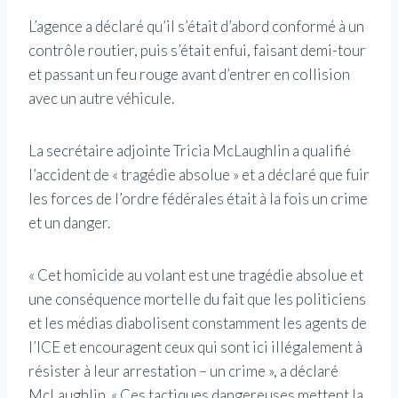
L’agence a déclaré qu’il s’était d’abord conformé à un
contrôle routier, puis s’était enfui, faisant demi-tour
et passant un feu rouge avant d’entrer en collision
avec un autre véhicule.
La secrétaire adjointe Tricia McLaughlin a qualifié
l’accident de « tragédie absolue » et a déclaré que fuir
les forces de l’ordre fédérales était à la fois un crime
et un danger.
« Cet homicide au volant est une tragédie absolue et
une conséquence mortelle du fait que les politiciens
et les médias diabolisent constamment les agents de
l’ICE et encouragent ceux qui sont ici illégalement à
résister à leur arrestation – un crime », a déclaré
McLaughlin. « Ces tactiques dangereuses mettent la