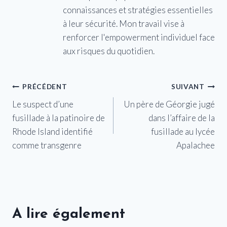
connaissances et stratégies essentielles
à leur sécurité. Mon travail vise à
renforcer l'empowerment individuel face
aux risques du quotidien.
Navigation
PRÉCÉDENT
SUIVANT
Le suspect d’une
Un père de Géorgie jugé
de
fusillade à la patinoire de
dans l’affaire de la
l’article
Rhode Island identifié
fusillade au lycée
comme transgenre
Apalachee
A lire également